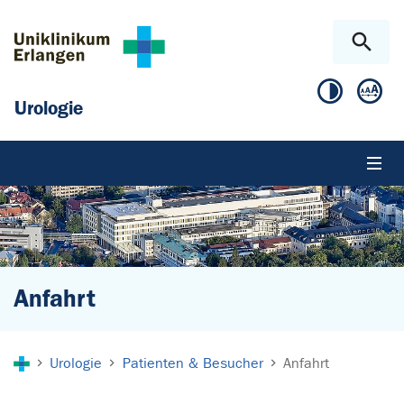
Zum Hauptinhalt springen
Skip to page footer
Urologie
Anfahrt
Sie sind hier:
Urologie
Patienten & Besucher
Anfahrt