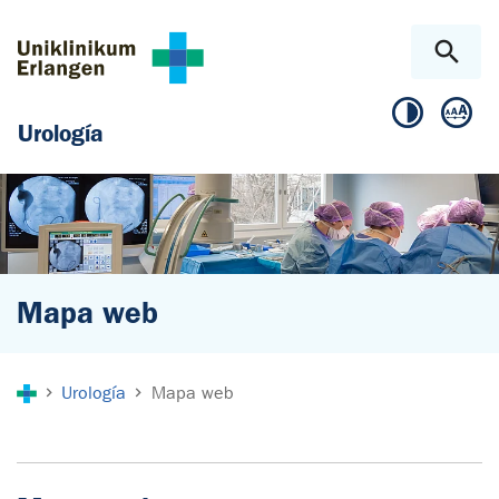
Skip to main content
Skip to page footer
Urología
Mapa web
You are here:
Urología
Mapa web